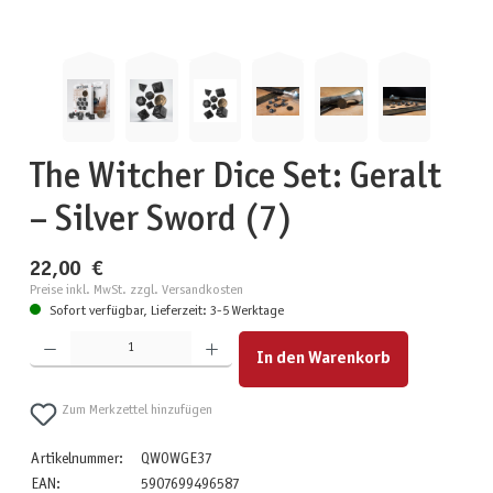
The Witcher Dice Set: Geralt
– Silver Sword (7)
22,00 €
Preise inkl. MwSt. zzgl. Versandkosten
Sofort verfügbar, Lieferzeit: 3-5 Werktage
Produkt Anzahl: Gib den gewünschten Wert ein oder benutze die Schaltflächen um die Anzahl zu erhöhen
In den Warenkorb
Zum Merkzettel hinzufügen
Artikelnummer:
QWOWGE37
EAN:
5907699496587