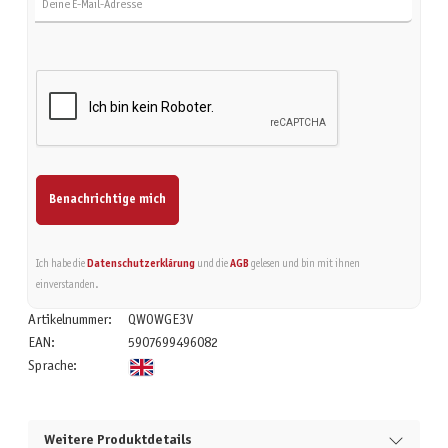
Benachrichtige mich
Ich habe die
Datenschutzerklärung
und die
AGB
gelesen und bin mit ihnen
einverstanden.
Artikelnummer:
QWOWGE3V
EAN:
5907699496082
Sprache:
Weitere Produktdetails