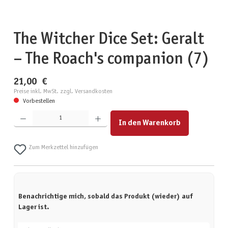
The Witcher Dice Set: Geralt
– The Roach's companion (7)
21,00 €
Preise inkl. MwSt. zzgl. Versandkosten
Vorbestellen
Produkt Anzahl: Gib den gewünschten Wert ein oder benutze die Schaltflächen um die Anzahl zu erhöhen
In den Warenkorb
Zum Merkzettel hinzufügen
Benachrichtige mich, sobald das Produkt (wieder) auf
Lager ist.
Deine E-Mail-Adresse