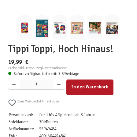
Tippi Toppi, Hoch Hinaus!
19,99 €
Preise inkl. MwSt. zzgl. Versandkosten
Sofort verfügbar, Lieferzeit: 3-5 Werktage
Produkt Anzahl: Gib den gewünschten Wert ein oder benutze die Schaltflächen um die Anzahl zu erhöhen
In den Warenkorb
Zum Merkzettel hinzufügen
Personenzahl:
Für 1 bis 4 Spielende ab 8 Jahren
Spieldauer:
30 Minuten
Artikelnummer:
SSP49484
EAN:
4001504494841