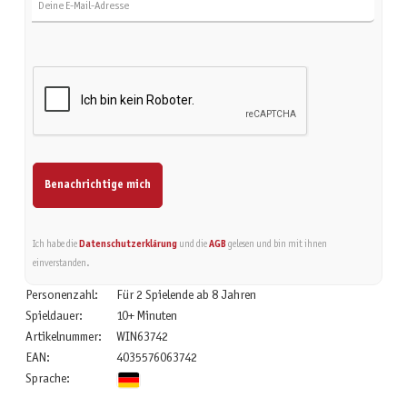
Benachrichtige mich
Ich habe die
Datenschutzerklärung
und die
AGB
gelesen und bin mit ihnen
einverstanden.
Personenzahl:
Für 2 Spielende ab 8 Jahren
Spieldauer:
10+ Minuten
Artikelnummer:
WIN63742
EAN:
4035576063742
Sprache: