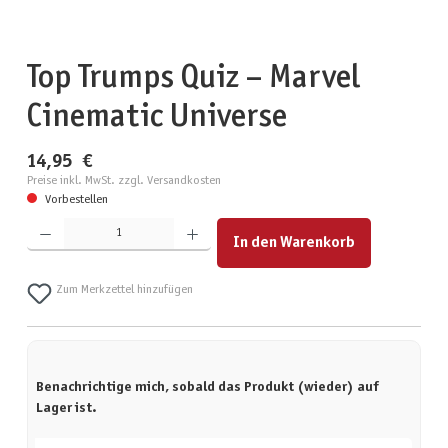
Top Trumps Quiz – Marvel
Cinematic Universe
14,95 €
Preise inkl. MwSt. zzgl. Versandkosten
Vorbestellen
Produkt Anzahl: Gib den gewünschten Wert ein oder benutze die Schaltflächen um die Anzahl zu erhöhen
In den Warenkorb
Zum Merkzettel hinzufügen
Benachrichtige mich, sobald das Produkt (wieder) auf
Lager ist.
Deine E-Mail-Adresse