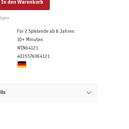
In den Warenkorb
fügen
Für 2 Spielende ab 8 Jahren
10+ Minuten
WIN64121
4035576064121
ils