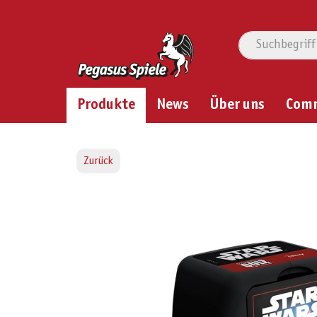
Produkte
News
Über uns
Com
Zurück
Bildergalerie überspringen