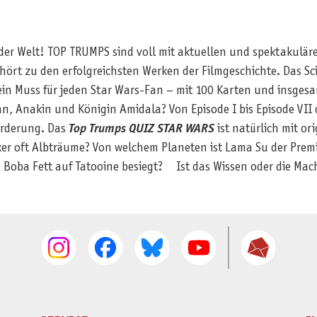
 der Welt! TOP TRUMPS sind voll mit aktuellen und spektakul
hört zu den erfolgreichsten Werken der Filmgeschichte. Das S
 ein Muss für jeden Star Wars-Fan – mit 100 Karten und insge
, Anakin und Königin Amidala? Von Episode I bis Episode VII
orderung. Das
Top Trumps QUIZ STAR WARS
ist natürlich mit o
r oft Albträume? Von welchem Planeten ist Lama Su der Premi
d Boba Fett auf Tatooine besiegt? Ist das Wissen oder die Mac