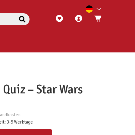
 Quiz – Star Wars
rsandkosten
eit: 3-5 Werktage
ert ein oder benutze die Schaltflächen um die Anzahl zu erhöhen oder zu reduzieren.