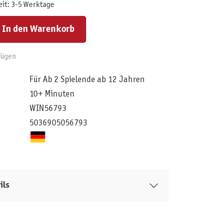
eit: 3-5 Werktage
ert ein oder benutze die Schaltflächen um die Anzahl zu erhöhen oder zu reduzieren.
In den Warenkorb
fügen
Für Ab 2 Spielende ab 12 Jahren
10+ Minuten
WIN56793
5036905056793
ils