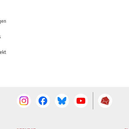
gen
s
ekt