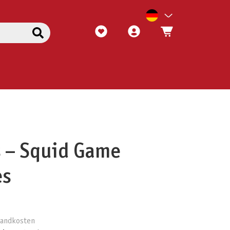
 – Squid Game
es
rsandkosten