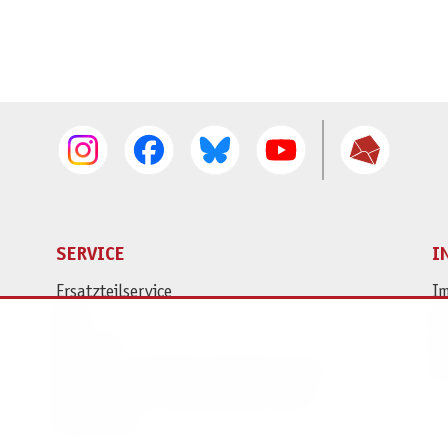
SERVICE
I
Ersatzteilservice
I
AGB
K
Widerruf
D
Versand- und Zahlungsbedingungen
Pr
Batterie- und Verpackungshinweise
B2B Portal