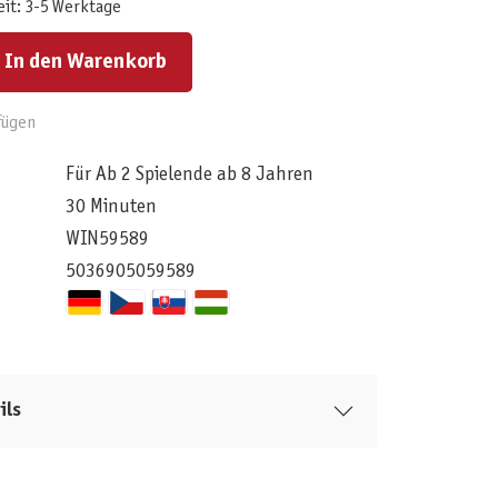
eit: 3-5 Werktage
ert ein oder benutze die Schaltflächen um die Anzahl zu erhöhen oder zu reduzieren.
In den Warenkorb
fügen
Für Ab 2 Spielende ab 8 Jahren
30 Minuten
WIN59589
5036905059589
ils