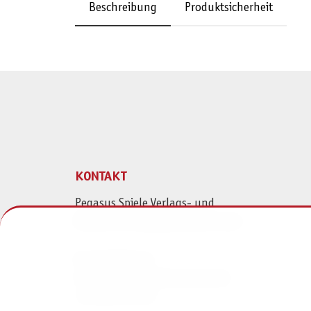
Beschreibung
Produktsicherheit
KONTAKT
Pegasus Spiele Verlags- und
Medienvertriebsgesellschaft mbH
Am Straßbach 3
61169 Friedberg (Deutschland)
+49 6031 72170