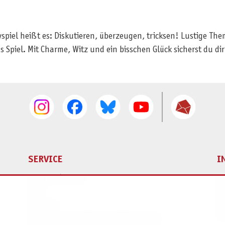
yspiel heißt es: Diskutieren, überzeugen, tricksen! Lustige Th
 Spiel. Mit Charme, Witz und ein bisschen Glück sicherst du dir
SERVICE
I
Ersatzteilservice
I
AGB
K
Widerruf
D
Versand- und Zahlungsbedingungen
Pr