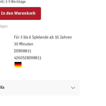
eit: 3-5 Werktage
ert ein oder benutze die Schaltflächen um die Anzahl zu erhöhen oder zu reduzieren.
In den Warenkorb
fügen
Für 3 bis 6 Spielende ab 10 Jahren
30 Minuten
DEN98811
4260528098811
ils