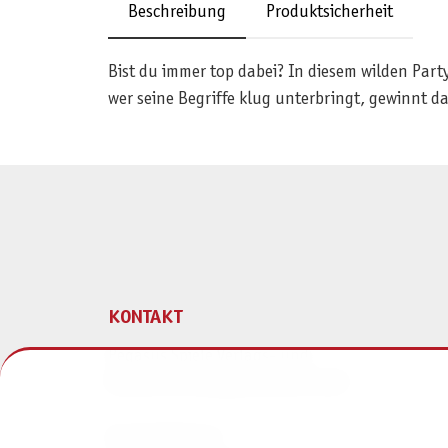
Beschreibung
Produktsicherheit
Bist du immer top dabei? In diesem wilden Part
wer seine Begriffe klug unterbringt, gewinnt das
KONTAKT
Pegasus Spiele Verlags- und
Medienvertriebsgesellschaft mbH
Am Straßbach 3