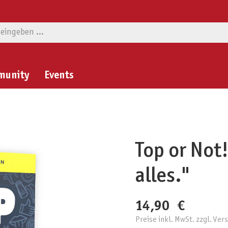
munity
Events
Top or Not!
alles."
14,90 €
Preise inkl. MwSt. zzgl. Ve