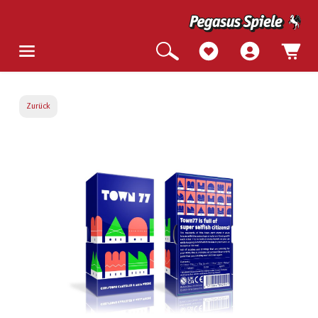
Zurück
Bildergalerie überspringen