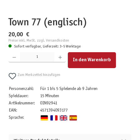
Town 77 (englisch)
20,00 €
Preise inkl. MwSt. zzgl. Versandkosten
Sofort verfügbar, Lieferzeit: 3-5 Werktage
Produkt Anzahl: Gib den gewünschten Wert ein oder benutze die Schaltflächen um die Anzahl zu erhöhen
In den Warenkorb
Zum Merkzettel hinzufügen
Personenzahl:
Für 1 bis 5 Spielende ab 9 Jahren
Spieldauer:
15 Minuten
Artikelnummer:
OIN92941
EAN:
4571394093177
Sprache: