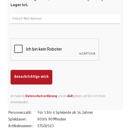
Lager ist.
Deine E-Mail-Adresse
Benachrichtige mich
Ich habe die
Datenschutzerklärung
und die
AGB
gelesen und bin mit ihnen
einverstanden.
Personenzahl:
Für 1 bis 4 Spielende ab 14 Jahren
Spieldauer:
60 bis 90 Minuten
Artikelnummer:
STG02523