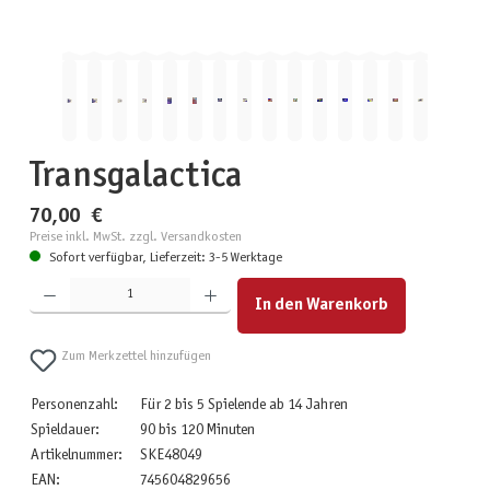
Transgalactica
70,00 €
Preise inkl. MwSt. zzgl. Versandkosten
Sofort verfügbar, Lieferzeit: 3-5 Werktage
Produkt Anzahl: Gib den gewünschten Wert ein oder benutze die Schaltflächen um die Anzahl zu erhöhen
In den Warenkorb
Zum Merkzettel hinzufügen
Personenzahl:
Für 2 bis 5 Spielende ab 14 Jahren
Spieldauer:
90 bis 120 Minuten
Artikelnummer:
SKE48049
EAN:
745604829656