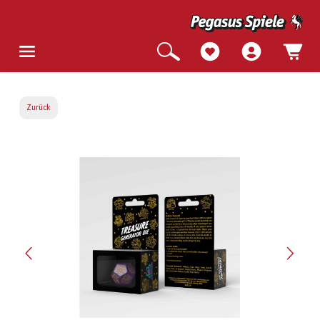
Zurück
Bildergalerie überspringen