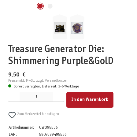
Treasure Generator Die:
Shimmering Purple&GolD
9,50 €
Preise inkl. MwSt. zzgl. Versandkosten
Sofort verfügbar, Lieferzeit: 3-5 Werktage
Produkt Anzahl: Gib den gewünschten Wert ein oder benutze die Schaltflächen um die Anzahl zu erhöhen
In den Warenkorb
Zum Merkzettel hinzufügen
Artikelnummer:
QWO98536
EAN:
5907699498536