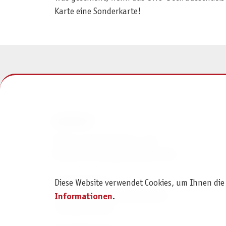
Karte eine Sonderkarte!
KONTAKT
Pegasus Spiele Verlags- und
Medienvertriebsgesellschaft mbH
Am Straßbach 3
Diese Website verwendet Cookies, um Ihnen die
61169 Friedberg (Deutschland)
Informationen
.
+49 6031 72170