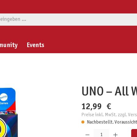
munity
Events
UNO – All 
12,99 €
Preise inkl. MwSt. zzgl. Ve
Nachbestellt. Voraussicht
Produkt Anzahl: Gib den gewünschten W