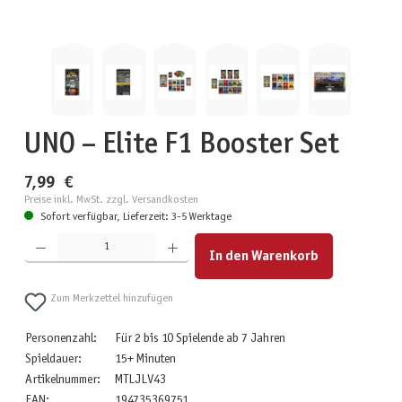
UNO – Elite F1 Booster Set
7,99 €
Preise inkl. MwSt. zzgl. Versandkosten
Sofort verfügbar, Lieferzeit: 3-5 Werktage
Produkt Anzahl: Gib den gewünschten Wert ein oder benutze die Schaltflächen um die Anzahl zu erhöhen
In den Warenkorb
Zum Merkzettel hinzufügen
Personenzahl:
Für 2 bis 10 Spielende ab 7 Jahren
Spieldauer:
15+ Minuten
Artikelnummer:
MTLJLV43
EAN:
194735369751