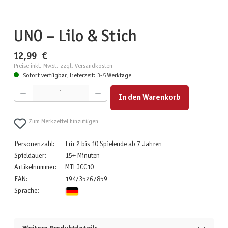
UNO – Lilo & Stich
12,99 €
Preise inkl. MwSt. zzgl. Versandkosten
Sofort verfügbar, Lieferzeit: 3-5 Werktage
Produkt Anzahl: Gib den gewünschten Wert ein oder benutze die Schaltflächen um die Anzahl zu erhöhen
In den Warenkorb
Zum Merkzettel hinzufügen
Personenzahl:
Für 2 bis 10 Spielende ab 7 Jahren
Spieldauer:
15+ Minuten
Artikelnummer:
MTLJCC10
EAN:
194735267859
Sprache: