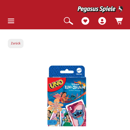
Zurück
Bildergalerie überspringen