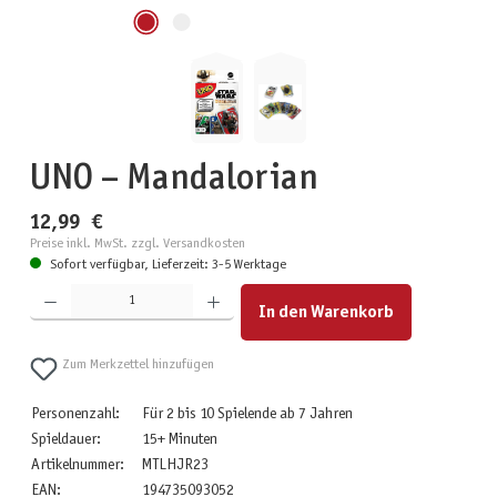
UNO – Mandalorian
12,99 €
Preise inkl. MwSt. zzgl. Versandkosten
Sofort verfügbar, Lieferzeit: 3-5 Werktage
Produkt Anzahl: Gib den gewünschten Wert ein oder benutze die Schaltflächen um die Anzahl zu erhöhen
In den Warenkorb
Zum Merkzettel hinzufügen
Personenzahl:
Für 2 bis 10 Spielende ab 7 Jahren
Spieldauer:
15+ Minuten
Artikelnummer:
MTLHJR23
EAN:
194735093052