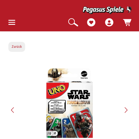
Zurück
Bildergalerie überspringen