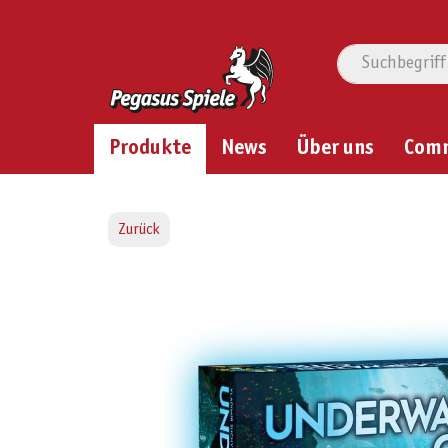
Produkte
News
Über uns
Com
Zurück
Bildergalerie überspringen