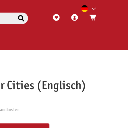
 Cities (Englisch)
rsandkosten
ert ein oder benutze die Schaltflächen um die Anzahl zu erhöhen oder zu reduzieren.