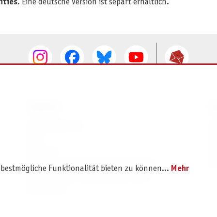
ities
. Eine deutsche Version ist separt erhältlich.
SERVICE
I
Ersatzteilservice
I
AGB
K
Widerruf
D
Versand- und Zahlungsbedingungen
Pr
 bestmögliche Funktionalität bieten zu können...
Mehr
Batterie- und Verpackungshinweise
B2B Portal