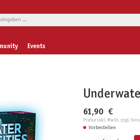
munity
Events
Underwater
61,90 €
Preise inkl. MwSt. zzgl. Ve
Vorbestellen
Produkt Anzahl: Gib den gewünschten W