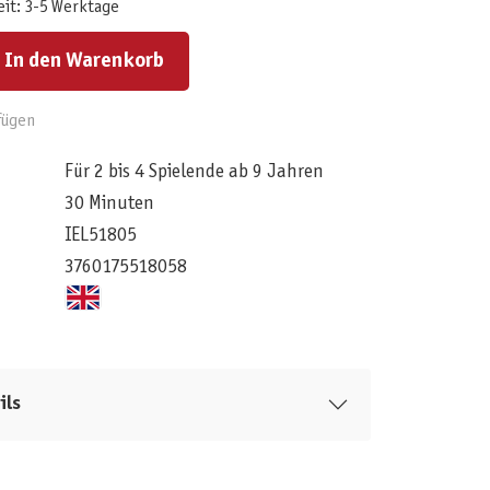
eit: 3-5 Werktage
ert ein oder benutze die Schaltflächen um die Anzahl zu erhöhen oder zu reduzieren.
In den Warenkorb
fügen
Für 2 bis 4 Spielende ab 9 Jahren
30 Minuten
IEL51805
3760175518058
ils