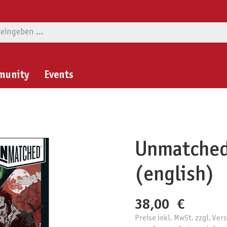
munity
Events
Unmatched
(english)
38,00 €
Preise inkl. MwSt. zzgl. Ve