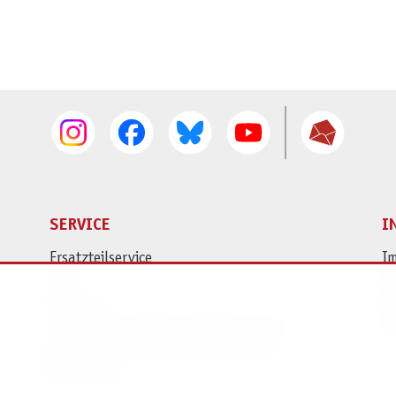
SERVICE
I
Ersatzteilservice
I
AGB
K
Widerruf
D
Versand- und Zahlungsbedingungen
Pr
Batterie- und Verpackungshinweise
B2B Portal