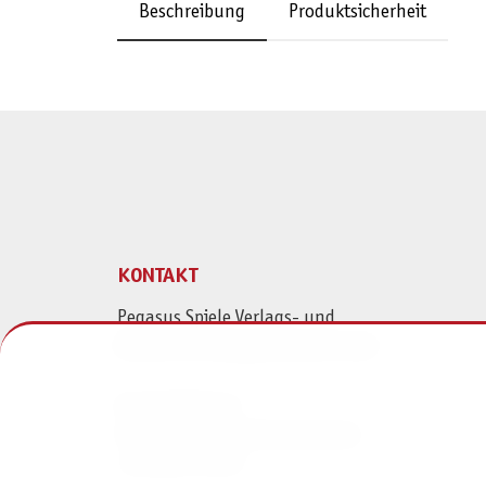
Beschreibung
Produktsicherheit
KONTAKT
Pegasus Spiele Verlags- und
Medienvertriebsgesellschaft mbH
Am Straßbach 3
61169 Friedberg (Deutschland)
+49 6031 72170