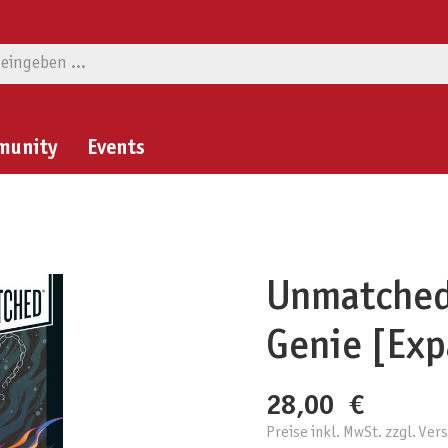
munity
Events
Unmatched:
Genie [Exp
28,00 €
Preise inkl. MwSt. zzgl. Ve