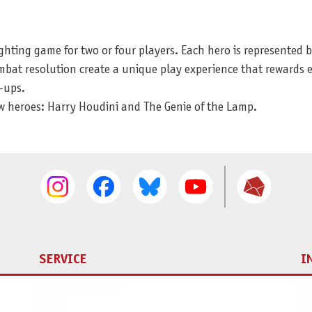
hting game for two or four players. Each hero is represented b
bat resolution create a unique play experience that rewards e
-ups.
 heroes: Harry Houdini and The Genie of the Lamp.
SERVICE
I
Ersatzteilservice
I
AGB
K