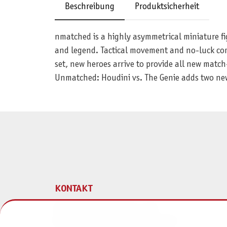
Beschreibung
Produktsicherheit
nmatched is a highly asymmetrical miniature fig
and legend. Tactical movement and no-luck com
set, new heroes arrive to provide all new match
Unmatched: Houdini vs. The Genie adds two new
KONTAKT
Pegasus Spiele Verlags- und
Medienvertriebsgesellschaft mbH