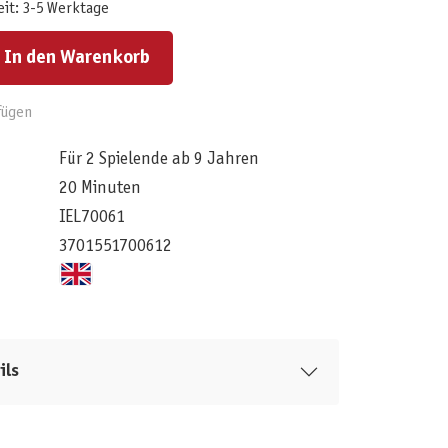
eit: 3-5 Werktage
ert ein oder benutze die Schaltflächen um die Anzahl zu erhöhen oder zu reduzieren.
In den Warenkorb
fügen
Für 2 Spielende ab 9 Jahren
20 Minuten
IEL70061
3701551700612
ils