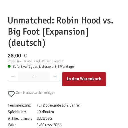
Unmatched: Robin Hood vs.
Big Foot [Expansion]
(deutsch)
28,00 €
Preise inkl. MwSt. zzgl. Versandkosten
Sofort verfügbar, Lieferzeit: 3-5 Werktage
Produkt Anzahl: Gib den gewünschten Wert ein oder benutze die Schaltflächen um die Anzahl zu erhöhen
In den Warenkorb
Zum Merkzettel hinzufügen
Personenzahl:
Für 2 Spielende ab 9 Jahren
Spieldauer:
20 Minuten
Artikelnummer:
IEL1759G
EAN:
3760175518966