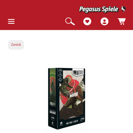
Zurück
Bildergalerie überspringen