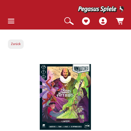
Zurück
Bildergalerie überspringen