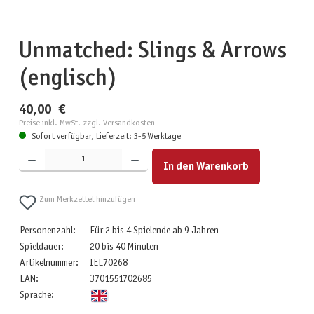
Unmatched: Slings & Arrows
(englisch)
40,00 €
Preise inkl. MwSt. zzgl. Versandkosten
Sofort verfügbar, Lieferzeit: 3-5 Werktage
Produkt Anzahl: Gib den gewünschten Wert ein oder benutze die Schaltflächen um die Anzahl zu erhöhen
In den Warenkorb
Zum Merkzettel hinzufügen
Personenzahl:
Für 2 bis 4 Spielende ab 9 Jahren
Spieldauer:
20 bis 40 Minuten
Artikelnummer:
IEL70268
EAN:
3701551702685
Sprache: