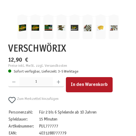
VERSCHWÖRIX
12,90 €
Preise inkl. MwSt. zzgl. Versandkosten
Sofort verfügbar, Lieferzeit: 3-5 Werktage
Produkt Anzahl: Gib den gewünschten Wert ein oder benutze die Schaltflächen um die Anzahl zu erhöhen
In den Warenkorb
Zum Merkzettel hinzufügen
Personenzahl:
Für 2 bis 6 Spielende ab 10 Jahren
Spieldauer:
15 Minuten
Artikelnummer:
PUL777777
EAN:
4031288777779