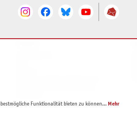
SERVICE
I
Ersatzteilservice
I
AGB
K
Widerruf
D
Versand- und Zahlungsbedingungen
Pr
Batterie- und Verpackungshinweise
B2B Portal
 bestmögliche Funktionalität bieten zu können...
Mehr