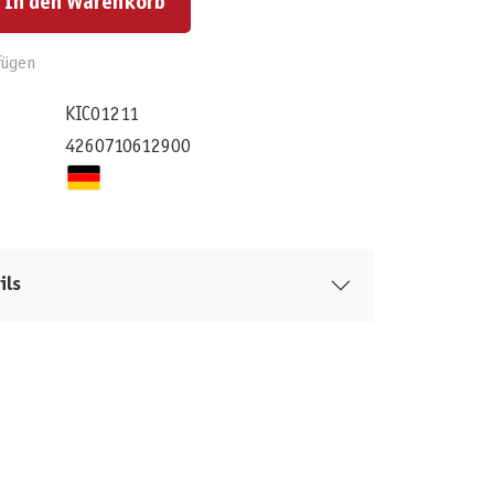
In den Warenkorb
fügen
KIC01211
4260710612900
ils