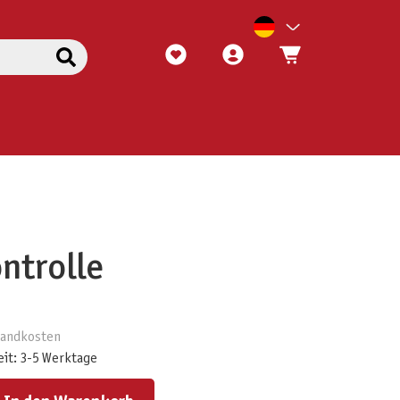
ntrolle
rsandkosten
eit: 3-5 Werktage
ert ein oder benutze die Schaltflächen um die Anzahl zu erhöhen oder zu reduzieren.