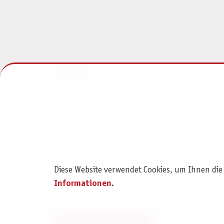
KONTAKT
Pegasus Spiele Verlags- und
Medienvertriebsgesellschaft mbH
Am Straßbach 3
61169 Friedberg (Deutschland)
+49 6031 72170
Diese Website verwendet Cookies, um Ihnen die
Kontaktformular
Informationen
.
Bestellung widerrufen