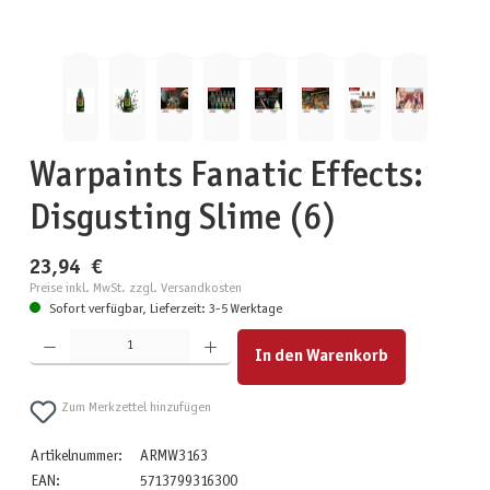
Warpaints Fanatic Effects:
Disgusting Slime (6)
23,94 €
Preise inkl. MwSt. zzgl. Versandkosten
Sofort verfügbar, Lieferzeit: 3-5 Werktage
Produkt Anzahl: Gib den gewünschten Wert ein oder benutze die Schaltflächen um die Anzahl zu erhöhen
In den Warenkorb
Zum Merkzettel hinzufügen
Artikelnummer:
ARMW3163
EAN:
5713799316300