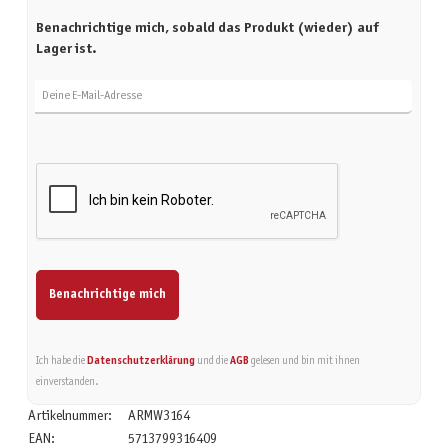
Benachrichtige mich, sobald das Produkt (wieder) auf
Lager ist.
Deine E-Mail-Adresse
Benachrichtige mich
Ich habe die
Datenschutzerklärung
und die
AGB
gelesen und bin mit ihnen
einverstanden.
Artikelnummer:
ARMW3164
EAN:
5713799316409