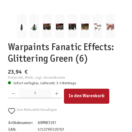
Warpaints Fanatic Effects:
Glittering Green (6)
23,94 €
Preise inkl. MwSt. zzgl. Versandkosten
Sofort verfügbar, Lieferzeit: 3-5 Werktage
Produkt Anzahl: Gib den gewünschten Wert ein oder benutze die Schaltflächen um die Anzahl zu erhöhen
In den Warenkorb
Zum Merkzettel hinzufügen
Artikelnummer:
ARMW3197
EAN:
5713799319707