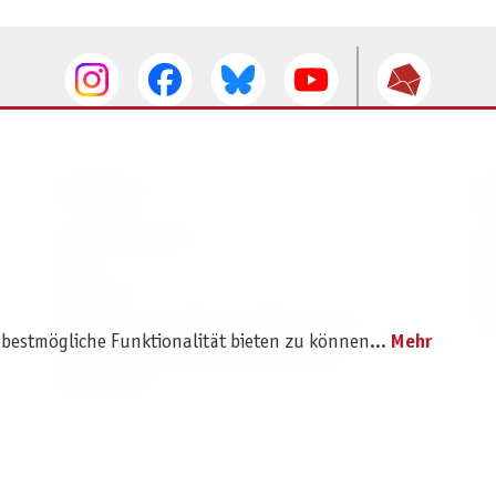
SERVICE
I
Ersatzteilservice
I
AGB
K
Widerruf
D
Versand- und Zahlungsbedingungen
Pr
 bestmögliche Funktionalität bieten zu können...
Mehr
Batterie- und Verpackungshinweise
B2B Portal