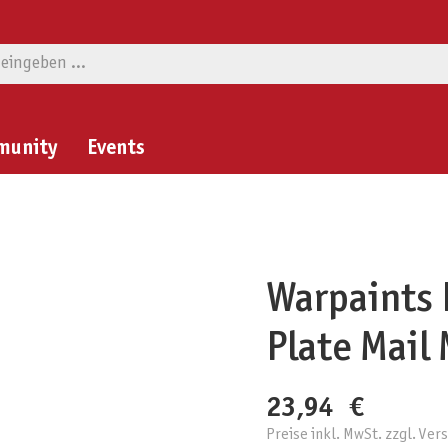
munity
Events
Warpaints 
Plate Mail 
23,94 €
Preise inkl. MwSt. zzgl. Ve