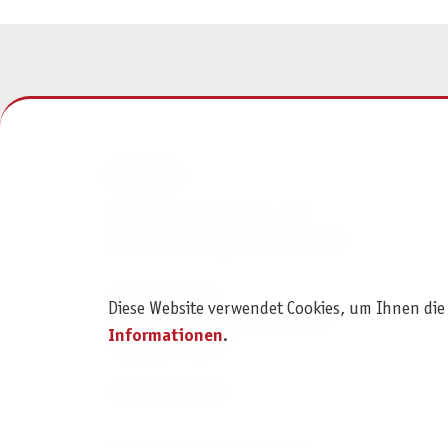
KONTAKT
Pegasus Spiele Verlags- und
Medienvertriebsgesellschaft mbH
Am Straßbach 3
Diese Website verwendet Cookies, um Ihnen die
61169 Friedberg (Deutschland)
Informationen
.
+49 6031 72170
Kontaktformular