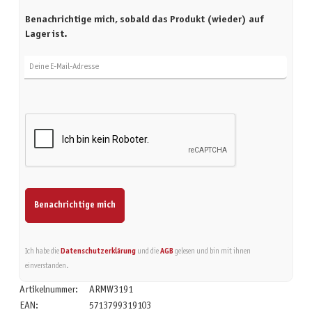
Benachrichtige mich, sobald das Produkt (wieder) auf
Lager ist.
Deine E-Mail-Adresse
Benachrichtige mich
Ich habe die
Datenschutzerklärung
und die
AGB
gelesen und bin mit ihnen
einverstanden.
Artikelnummer:
ARMW3191
EAN:
5713799319103