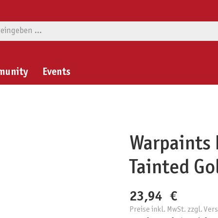
munity
Events
Warpaints 
Tainted Go
23,94 €
Preise inkl. MwSt. zzgl. Ve