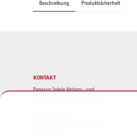
Beschreibung
Produktsicherheit
KONTAKT
Pegasus Spiele Verlags- und
Medienvertriebsgesellschaft mbH
Am Straßbach 3
61169 Friedberg (Deutschland)
+49 6031 72170