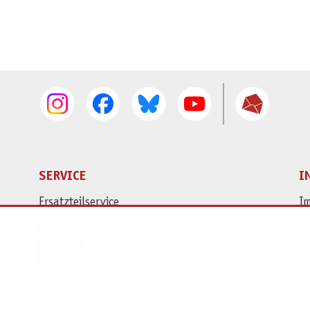
SERVICE
I
Ersatzteilservice
I
AGB
K
Widerruf
D
Versand- und Zahlungsbedingungen
Pr
Batterie- und Verpackungshinweise
B2B Portal