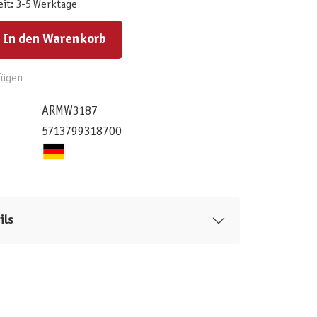
eit: 3-5 Werktage
ert ein oder benutze die Schaltflächen um die Anzahl zu erhöhen oder zu reduzieren.
In den Warenkorb
fügen
ARMW3187
5713799318700
ils