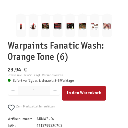
Warpaints Fanatic Wash:
Orange Tone (6)
23,94 €
Preise inkl. MwSt. zzgl. Versandkosten
Sofort verfügbar, Lieferzeit: 3-5 Werktage
Produkt Anzahl: Gib den gewünschten Wert ein oder benutze die Schaltflächen um die Anzahl zu erhöhen
In den Warenkorb
Zum Merkzettel hinzufügen
Artikelnummer:
ARMW3207
EAN:
5713799320703