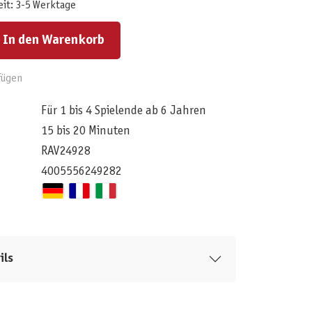
eit: 3-5 Werktage
ert ein oder benutze die Schaltflächen um die Anzahl zu erhöhen oder zu reduzieren.
In den Warenkorb
fügen
Für 1 bis 4 Spielende ab 6 Jahren
15 bis 20 Minuten
RAV24928
4005556249282
ils