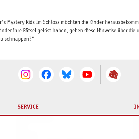
r's Mystery Kids Im Schloss möchten die Kinder herausbekomme
Kinder ihre Rätsel gelöst haben, geben diese Hinweise über die
 zu schnappen?"
SERVICE
I
Ersatzteilservice
I
AGB
K
Widerruf
D