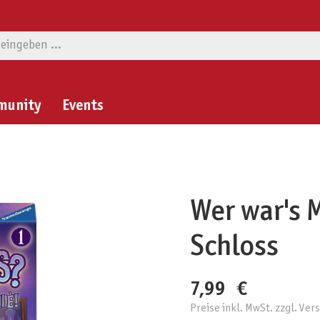
munity
Events
Wer war's 
Schloss
7,99 €
Preise inkl. MwSt. zzgl. Ve