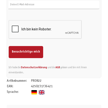
Benachrichtige mich
Ich habe die
Datenschutzerklärung
und die
AGB
gelesen und bin mit ihnen
einverstanden.
Artikelnummer:
PRO822
EAN:
4250231736421
Sprache: