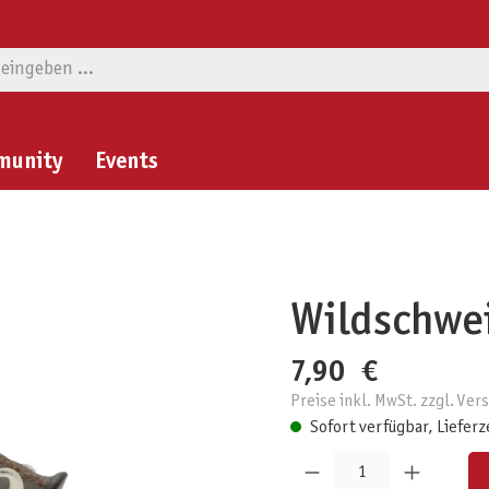
munity
Events
Wildschwe
7,90 €
Preise inkl. MwSt. zzgl. Ve
Sofort verfügbar, Lieferz
Produkt Anzahl: Gib den gewünschten W