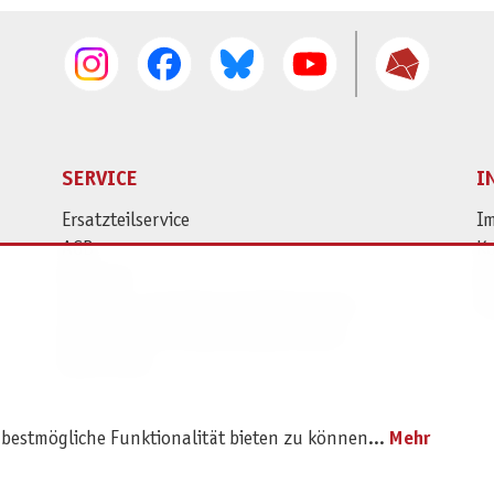
SERVICE
I
Ersatzteilservice
I
AGB
K
Widerruf
D
Versand- und Zahlungsbedingungen
Pr
Batterie- und Verpackungshinweise
B2B Portal
 bestmögliche Funktionalität bieten zu können...
Mehr