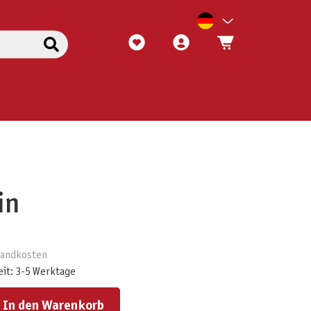
in
rsandkosten
eit: 3-5 Werktage
ert ein oder benutze die Schaltflächen um die Anzahl zu erhöhen oder zu reduzieren.
In den Warenkorb