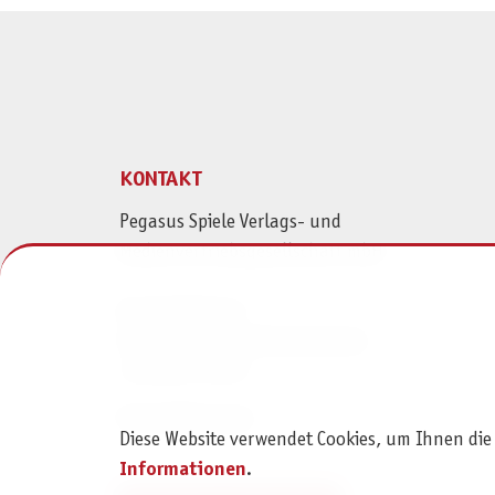
KONTAKT
Pegasus Spiele Verlags- und
Medienvertriebsgesellschaft mbH
Am Straßbach 3
61169 Friedberg (Deutschland)
+49 6031 72170
Kontaktformular
Diese Website verwendet Cookies, um Ihnen die
Informationen
.