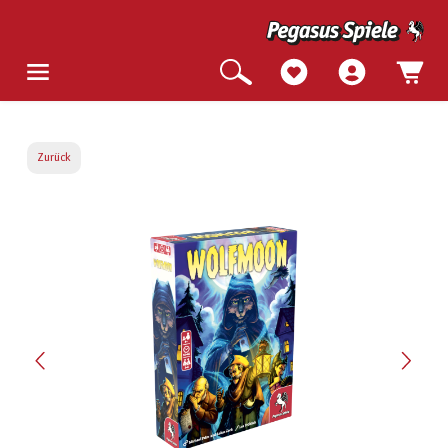
Zurück
Bildergalerie überspringen