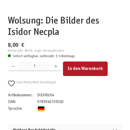
Wolsung: Die Bilder des
Isidor Necpla
8,00 €
Preise inkl. MwSt. zzgl. Versandkosten
Sofort verfügbar, Lieferzeit: 3-5 Werktage
Produkt Anzahl: Gib den gewünschten Wert ein oder benutze die Schaltflächen um die Anzahl zu erhöhen
In den Warenkorb
Zum Merkzettel hinzufügen
Artikelnummer:
SUU00204
EAN:
9783946759010
Sprache: