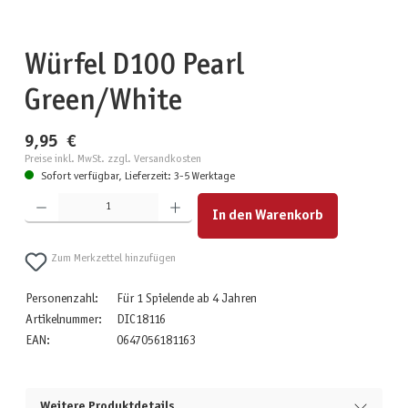
Würfel D100 Pearl
Green/White
9,95 €
Preise inkl. MwSt. zzgl. Versandkosten
Sofort verfügbar, Lieferzeit: 3-5 Werktage
Produkt Anzahl: Gib den gewünschten Wert ein oder benutze die Schaltflächen um die Anzahl zu erhöhen
In den Warenkorb
Zum Merkzettel hinzufügen
Personenzahl:
Für 1 Spielende ab 4 Jahren
Artikelnummer:
DIC18116
EAN:
0647056181163
Weitere Produktdetails