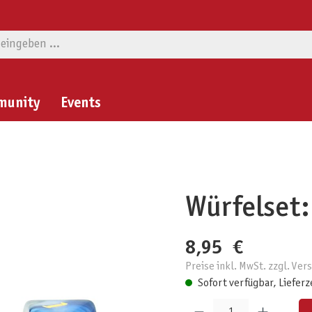
munity
Events
Würfelset:
8,95 €
Preise inkl. MwSt. zzgl. Ve
Sofort verfügbar, Lieferz
Produkt Anzahl: Gib den gewünschten W