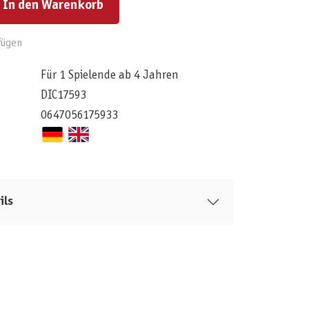
In den Warenkorb
fügen
Für 1 Spielende ab 4 Jahren
DIC17593
0647056175933
ils