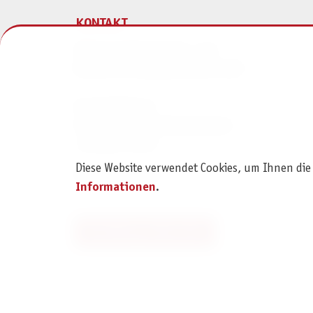
KONTAKT
Pegasus Spiele Verlags- und
Medienvertriebsgesellschaft mbH
Am Straßbach 3
61169 Friedberg (Deutschland)
+49 6031 72170
Diese Website verwendet Cookies, um Ihnen die
Kontaktformular
Informationen
.
Bestellung widerrufen