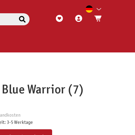
 Blue Warrior (7)
rsandkosten
eit: 3-5 Werktage
ert ein oder benutze die Schaltflächen um die Anzahl zu erhöhen oder zu reduzieren.