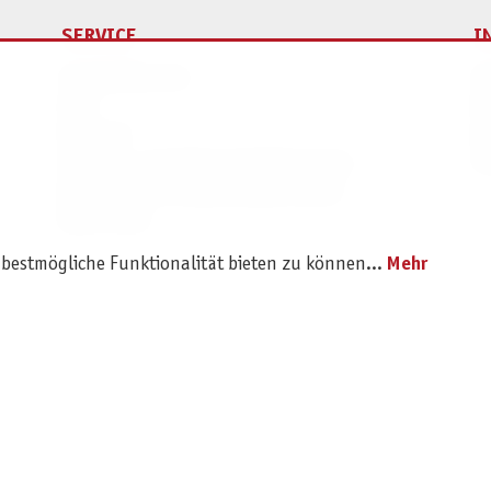
SERVICE
I
Ersatzteilservice
I
AGB
K
Widerruf
D
Versand- und Zahlungsbedingungen
Pr
Batterie- und Verpackungshinweise
B2B Portal
 bestmögliche Funktionalität bieten zu können...
Mehr