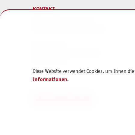
KONTAKT
Pegasus Spiele Verlags- und
Medienvertriebsgesellschaft mbH
Am Straßbach 3
61169 Friedberg (Deutschland)
+49 6031 72170
Diese Website verwendet Cookies, um Ihnen die
Kontaktformular
Informationen
.
Bestellung widerrufen