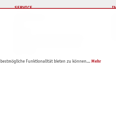
SERVICE
I
Ersatzteilservice
I
AGB
K
Widerruf
D
Versand- und Zahlungsbedingungen
Pr
Batterie- und Verpackungshinweise
B2B Portal
 bestmögliche Funktionalität bieten zu können...
Mehr