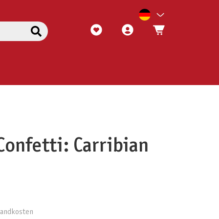
Confetti: Carribian
rsandkosten