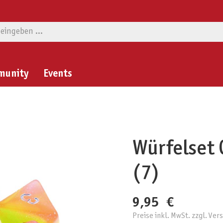
munity
Events
Würfelset 
(7)
9,95 €
Preise inkl. MwSt. zzgl. Ve