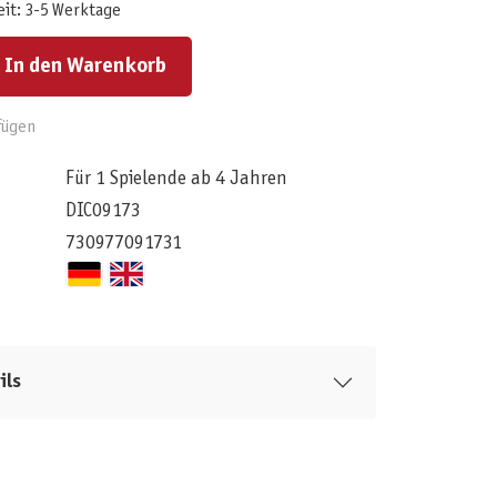
eit: 3-5 Werktage
ert ein oder benutze die Schaltflächen um die Anzahl zu erhöhen oder zu reduzieren.
In den Warenkorb
fügen
Für 1 Spielende ab 4 Jahren
DIC09173
730977091731
ils