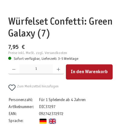
Würfelset Confetti: Green
Galaxy (7)
7,95 €
Preise inkl. MwSt. zzgl. Versandkosten
Sofort verfügbar, Lieferzeit: 3-5 Werktage
Produkt Anzahl: Gib den gewünschten Wert ein oder benutze die Schaltflächen um die Anzahl zu erhöhen
In den Warenkorb
Zum Merkzettel hinzufügen
Personenzahl:
Für 1 Spielende ab 4 Jahren
Artikelnummer:
DIC37297
EAN:
092742372972
Sprache: