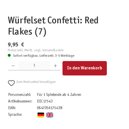
Würfelset Confetti: Red
Flakes (7)
9,95 €
Preise inkl. MwSt. zzgl. Versandkosten
Sofort verfügbar, Lieferzeit: 3-5 Werktage
Produkt Anzahl: Gib den gewünschten Wert ein oder benutze die Schaltflächen um die Anzahl zu erhöhen
In den Warenkorb
Zum Merkzettel hinzufügen
Personenzahl:
Für 1 Spielende ab 4 Jahren
Artikelnummer:
DIC17543
EAN:
0647056175438
Sprache: