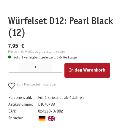
Würfelset D12: Pearl Black
(12)
7,95 €
Preise inkl. MwSt. zzgl. Versandkosten
Sofort verfügbar, Lieferzeit: 3-5 Werktage
Produkt Anzahl: Gib den gewünschten Wert ein oder benutze die Schaltflächen um die Anzahl zu erhöhen
In den Warenkorb
Zum Merkzettel hinzufügen
Personenzahl:
Für 1 Spielende ab 4 Jahren
Artikelnummer:
DIC70788
EAN:
824228707882
Sprache: