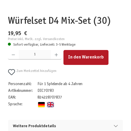
Würfelset D4 Mix-Set (30)
19,95 €
Preise inkl. MwSt. zzgl. Versandkosten
Sofort verfügbar, Lieferzeit: 3-5 Werktage
Produkt Anzahl: Gib den gewünschten Wert ein oder benutze die Schaltflächen um die Anzahl zu erhöhen
In den Warenkorb
Zum Merkzettel hinzufügen
Personenzahl:
Für 1 Spielende ab 4 Jahren
Artikelnummer:
DIC70783
EAN:
824228707837
Sprache:
Weitere Produktdetails