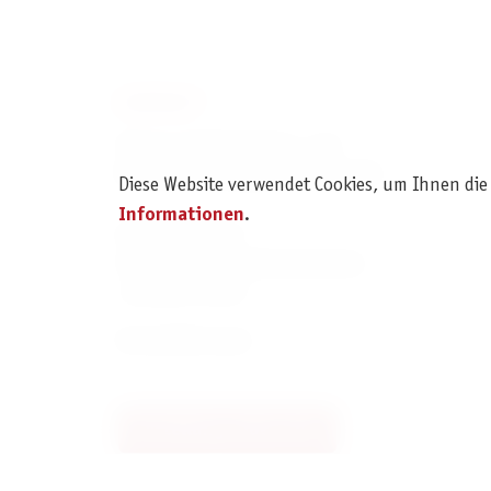
KONTAKT
Pegasus Spiele Verlags- und
Medienvertriebsgesellschaft mbH
Diese Website verwendet Cookies, um Ihnen die
Informationen
.
Am Straßbach 3
61169 Friedberg (Deutschland)
+49 6031 72170
Kontaktformular
Bestellung widerrufen