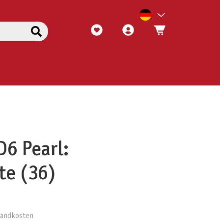
D6 Pearl:
te (36)
rsandkosten