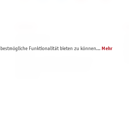
SERVICE
I
Ersatzteilservice
I
AGB
K
 bestmögliche Funktionalität bieten zu können...
Mehr
Widerruf
D
Versand- und Zahlungsbedingungen
Pr
Batterie- und Verpackungshinweise
B2B Portal