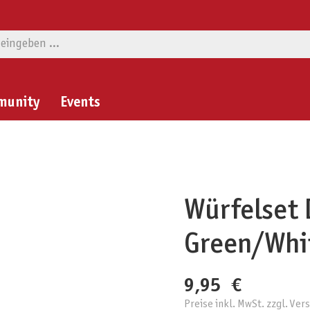
munity
Events
Würfelset 
Green/Whi
9,95 €
Preise inkl. MwSt. zzgl. Ve