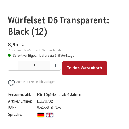
Würfelset D6 Transparent:
Black (12)
8,95 €
Preise inkl. MwSt. zzgl. Versandkosten
Sofort verfügbar, Lieferzeit: 3-5 Werktage
Produkt Anzahl: Gib den gewünschten Wert ein oder benutze die Schaltflächen um die Anzahl zu erhöhen
In den Warenkorb
Zum Merkzettel hinzufügen
Personenzahl:
Für 1 Spielende ab 4 Jahren
Artikelnummer:
DIC70732
EAN:
824228707325
Sprache: