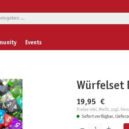
munity
Events
Würfelset 
19,95 €
Preise inkl. MwSt. zzgl. Ve
Sofort verfügbar, Lieferz
Produkt Anzahl: Gib den gewünschten W