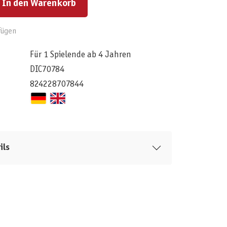
In den Warenkorb
fügen
Für 1 Spielende ab 4 Jahren
DIC70784
824228707844
ils