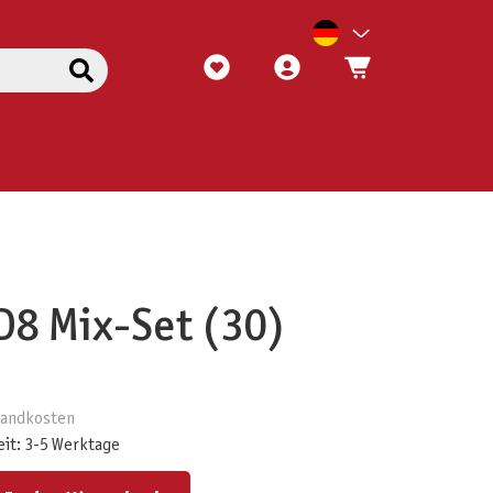
D8 Mix-Set (30)
rsandkosten
eit: 3-5 Werktage
ert ein oder benutze die Schaltflächen um die Anzahl zu erhöhen oder zu reduzieren.