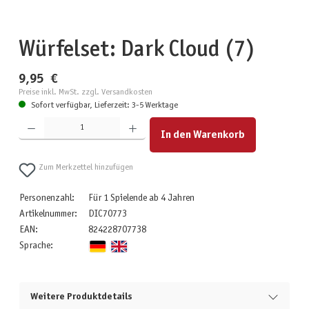
Würfelset: Dark Cloud (7)
9,95 €
Preise inkl. MwSt. zzgl. Versandkosten
Sofort verfügbar, Lieferzeit: 3-5 Werktage
Produkt Anzahl: Gib den gewünschten Wert ein oder benutze die Schaltflächen um die Anzahl zu erhöhen
In den Warenkorb
Zum Merkzettel hinzufügen
Personenzahl:
Für 1 Spielende ab 4 Jahren
Artikelnummer:
DIC70773
EAN:
824228707738
Sprache:
Weitere Produktdetails