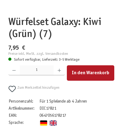
Würfelset Galaxy: Kiwi
(Grün) (7)
7,95 €
Preise inkl. MwSt. zzgl. Versandkosten
Sofort verfügbar, Lieferzeit: 3-5 Werktage
Produkt Anzahl: Gib den gewünschten Wert ein oder benutze die Schaltflächen um die Anzahl zu erhöhen
In den Warenkorb
Zum Merkzettel hinzufügen
Personenzahl:
Für 1 Spielende ab 4 Jahren
Artikelnummer:
DIC17821
EAN:
0647056178217
Sprache: