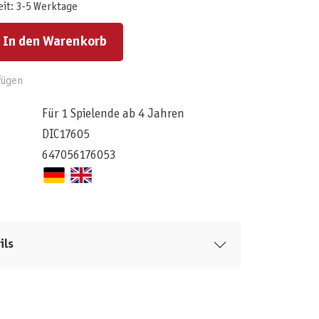
eit: 3-5 Werktage
ert ein oder benutze die Schaltflächen um die Anzahl zu erhöhen oder zu reduzieren.
In den Warenkorb
fügen
Für 1 Spielende ab 4 Jahren
DIC17605
647056176053
ils