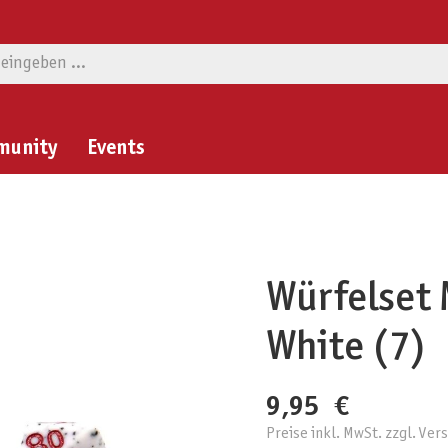
munity
Events
Würfelset 
White (7)
9,95 €
Preise inkl. MwSt. zzgl. Ve