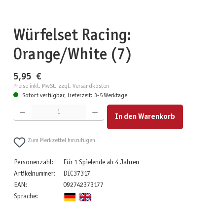
Würfelset Racing:
Orange/White (7)
5,95 €
Preise inkl. MwSt. zzgl. Versandkosten
Sofort verfügbar, Lieferzeit: 3-5 Werktage
Produkt Anzahl: Gib den gewünschten Wert ein oder benutze die Schaltflächen um die Anzahl zu erhöhen
In den Warenkorb
Zum Merkzettel hinzufügen
Personenzahl:
Für 1 Spielende ab 4 Jahren
Artikelnummer:
DIC37317
EAN:
092742373177
Sprache: