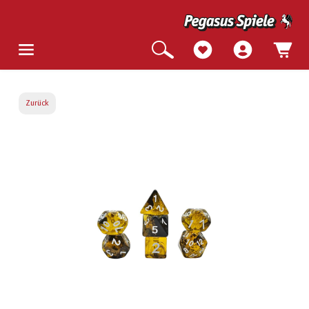
Zurück
Bildergalerie überspringen