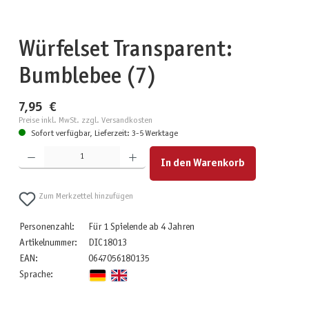
Würfelset Transparent:
Bumblebee (7)
7,95 €
Preise inkl. MwSt. zzgl. Versandkosten
Sofort verfügbar, Lieferzeit: 3-5 Werktage
Produkt Anzahl: Gib den gewünschten Wert ein oder benutze die Schaltflächen um die Anzahl zu erhöhen
In den Warenkorb
Zum Merkzettel hinzufügen
Personenzahl:
Für 1 Spielende ab 4 Jahren
Artikelnummer:
DIC18013
EAN:
0647056180135
Sprache: